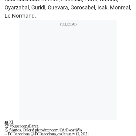
Oyarzabal, Guridi, Guevara, Gorosabel, Isak, Monreal,
Le Normand.
👥 XI
🏆
#SupercopaBarça
💪 ¡Vamos, Culers!
pic.twitter.com/OArBwxrhWA
— FC Barcelona (@FCBarcelona_es)
January 13, 2021