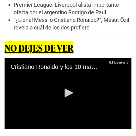
Premier League: Liverpool alista importante
oferta por el argentino Rodrigo de Paul
″¿Lionel Messi o Cristiano Ronaldo?”, Mesut Özil
revela a cuál de los dos prefiere
NO DEJES DE VER
Cristiano Ronaldo y los 10 mayores artilleros en la historia del fútbol
0
s