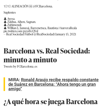
1⃣1⃣ ALINEACIÓN 🆚
@FCBarcelona
.
Suplentes
👤 Ayesa.
👤 Zaldua, Aihen, Sagnan.
👤 Zubimendi.
👤 WIllian J., Januzaj, Barrenetxea, Bautista.
#AurreraReala
pic.twitter.com/pyynYcQVsJ
— Real Sociedad Fútbol (@RealSociedad)
January 13, 2021
Barcelona vs. Real Sociedad:
minuto a minuto
Tweets by FCBarcelona_es
MIRA:
Ronald Araujo recibe respaldo constante
de Suárez en Barcelona: “Ahora tengo un gran
amigo”
¿A qué hora se juega Barcelona