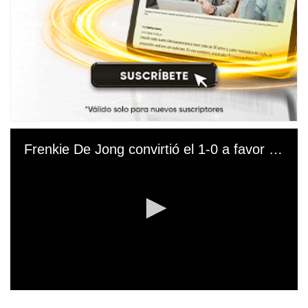
Frenkie De Jong convirtió el 1-0 a favor del Barcelona
0
s