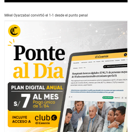
0
s
e
Mikel Oyarzabal convirtió el 1-1 desde el punto penal
c
o
n
d
s
o
f
2
9
s
e
c
o
n
d
s