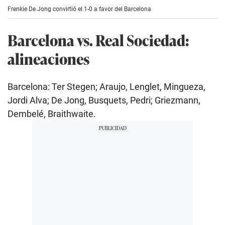
e
Frenkie De Jong convirtió el 1-0 a favor del Barcelona
c
o
n
Barcelona vs. Real Sociedad:
d
s
alineaciones
o
f
2
2
Barcelona: Ter Stegen; Araujo, Lenglet, Mingueza,
s
e
Jordi Alva; De Jong, Busquets, Pedri; Griezmann,
c
o
Dembelé, Braithwaite.
n
d
s