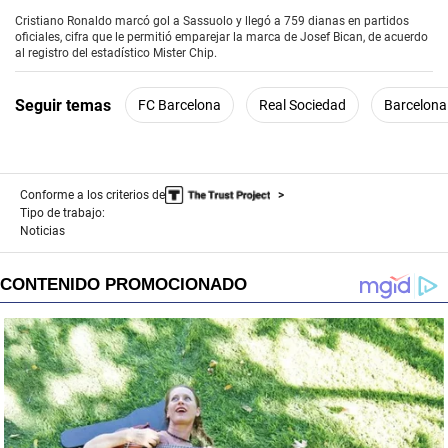
e
Cristiano Ronaldo marcó gol a Sassuolo y llegó a 759 dianas en partidos
c
oficiales, cifra que le permitió emparejar la marca de Josef Bican, de acuerdo
o
al registro del estadístico Mister Chip.
n
d
s
Seguir temas
FC Barcelona
Real Sociedad
Barcelona
o
f
0
s
e
c
Conforme a los criterios de
o
Tipo de trabajo:
n
Noticias
d
s