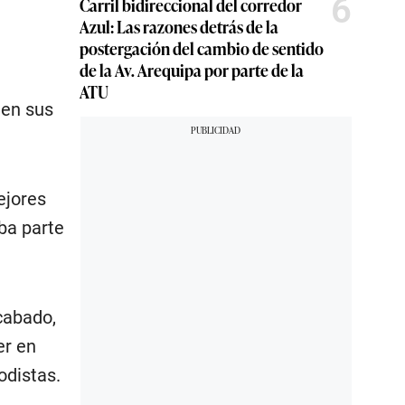
6
Carril bidireccional del corredor
Azul: Las razones detrás de la
postergación del cambio de sentido
de la Av. Arequipa por parte de la
ATU
 en sus
ejores
ba parte
cabado,
er en
odistas.