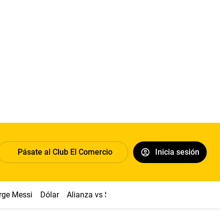
Pásate al Club El Comercio
Inicia sesión
rge Messi
Dólar
Alianza vs Sport Boys
Papa León XIV
Co