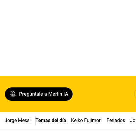
Pregúntale a Merlín IA
Jorge Messi
Temas del día
Keiko Fujimori
Feriados
Jo