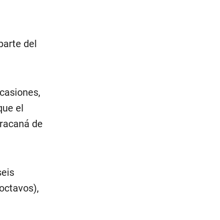
parte del
casiones,
que el
aracaná de
seis
octavos),