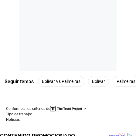
s
e
c
o
n
d
s
Seguir temas
Bolívar Vs Palmeiras
Bolívar
Palmeiras
Conforme a los criterios de
Tipo de trabajo:
Noticias