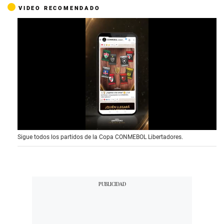
VIDEO RECOMENDADO
0
Sigue todos los partidos de la Copa CONMEBOL Libertadores.
s
e
c
o
n
d
s
o
f
1
5