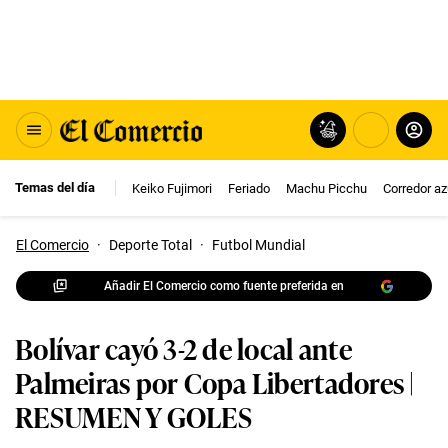
Temas del día
Keiko Fujimori
Feriado
Machu Picchu
Corredor az
El Comercio
·
Deporte Total
·
Futbol Mundial
Añadir El Comercio como fuente preferida en
Bolívar cayó 3-2 de local ante
Palmeiras por Copa Libertadores |
RESUMEN Y GOLES