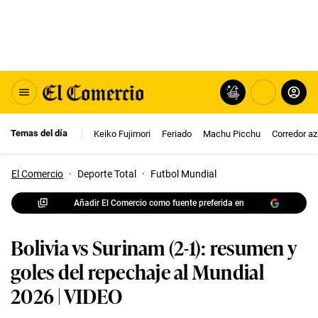
Temas del día
Keiko Fujimori
Feriado
Machu Picchu
Corredor az
El Comercio
·
Deporte Total
·
Futbol Mundial
Añadir El Comercio como fuente preferida en
Bolivia vs Surinam (2-1): resumen y
goles del repechaje al Mundial
2026 | VIDEO