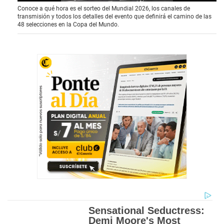
0
Conoce a qué hora es el sorteo del Mundial 2026, los canales de
o
transmisión y todos los detalles del evento que definirá el camino de las
f
48 selecciones en la Copa del Mundo.
4
1
s
e
c
o
n
d
s