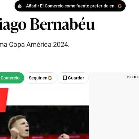
Añadir El Comercio como fuente preferida en
ntiago Bernabéu
xima Copa América 2024.
Seguir en
Guardar