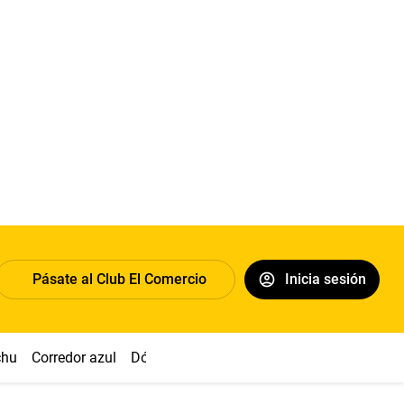
Pásate al Club El Comercio
Inicia sesión
chu
Corredor azul
Dólar
Simon Biles
Congreso
Nasca