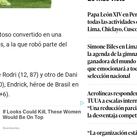
Papa León XIV en Per
todas las actividades
Lima, Chiclayo, Cusc
toso convertido en una
s, a la que robó parte del
Simone Biles en Lima
la agenda de la gimn
ganadora del mundo y
que emocionará a to
Rodri (12, 87) y otro de Dani
selección nacional
), Endrick, héroe de Brasil en
Aerolíneas responden
+6).
TUUA a escalas inter
“Una reducción parcia
la desventaja compet
“La organización est