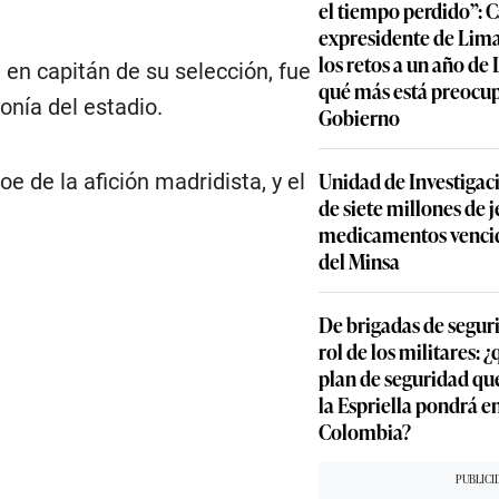
el tiempo perdido”: 
expresidente de Lima
los retos a un año de
 en capitán de su selección, fue
qué más está preocu
nía del estadio.
Gobierno
Unidad de Investigac
 de la afición madridista, y el
de siete millones de j
medicamentos vencid
del Minsa
De brigadas de segur
rol de los militares: 
plan de seguridad qu
la Espriella pondrá 
Colombia?