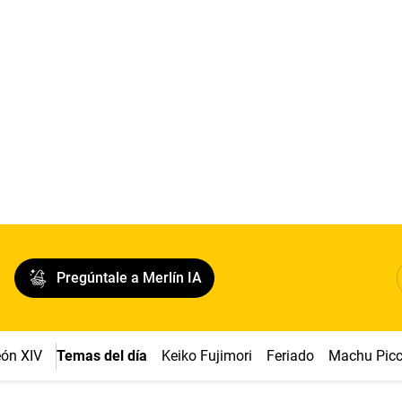
Pregúntale a Merlín IA
ón XIV
Temas del día
Keiko Fujimori
Feriado
Machu Pic