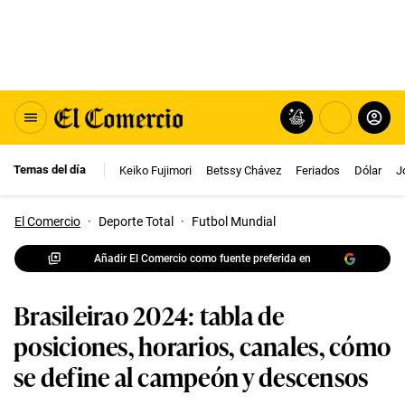
Temas del día
Keiko Fujimori
Betssy Chávez
Feriados
Dólar
J
El Comercio
·
Deporte Total
·
Futbol Mundial
Añadir El Comercio como fuente preferida en
Brasileirao 2024: tabla de
posiciones, horarios, canales, cómo
se define al campeón y descensos