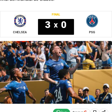
FINAL
3
0
x
CHELSEA
PSG