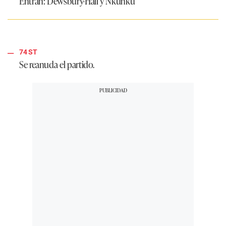
Entran:
Dewsbury-Hall y Nkunku
74 ST
Se reanuda el partido.