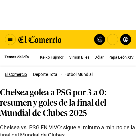
Temas del día
Keiko Fujimori
Simon Biles
Dólar
Papa León XIV
El Comercio
·
Deporte Total
·
Futbol Mundial
Chelsea golea a PSG por 3 a 0:
resumen y goles de la final del
Mundial de Clubes 2025
Chelsea vs. PSG EN VIVO: sigue el minuto a minuto de la
final del Mundial de Clubes.