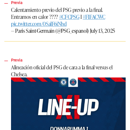
Previa
Calentamiento previo del PSG previo a la final.
Entramos en calor ????
#CFCPSG
I
#FIFACWC
pic.twitter.com/0SalF6iNhd
— Paris Saint-Germain (@PSG_espanol)
July 13, 2025
Previa
Alineación oficial del PSG de cara a la final versus el
Chelsea.