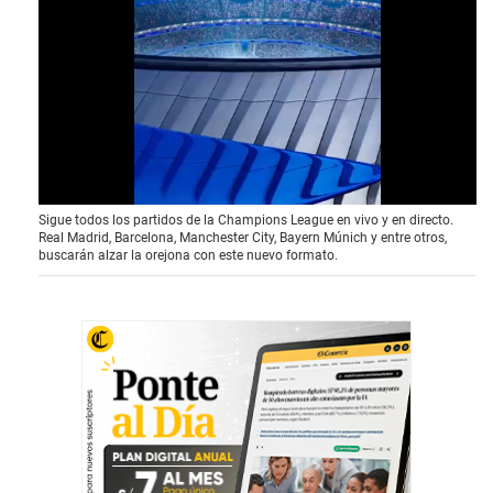
0
Sigue todos los partidos de la Champions League en vivo y en directo.
o
Real Madrid, Barcelona, Manchester City, Bayern Múnich y entre otros,
f
buscarán alzar la orejona con este nuevo formato.
3
9
s
e
c
o
n
d
s