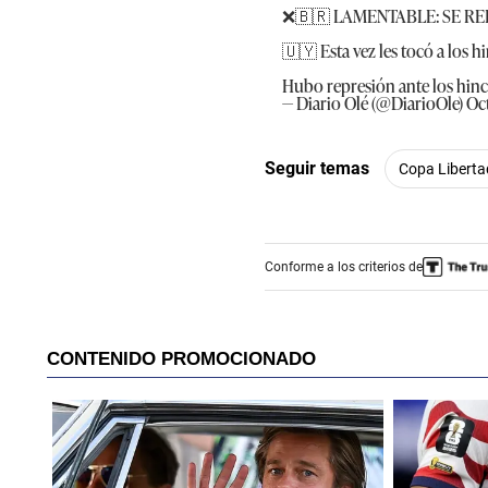
❌🇧🇷 LAMENTABLE: SE RE
🇺🇾 Esta vez les tocó a los 
Hubo represión ante los hinc
— Diario Olé (@DiarioOle)
Oc
Seguir temas
Copa Liberta
Conforme a los criterios de