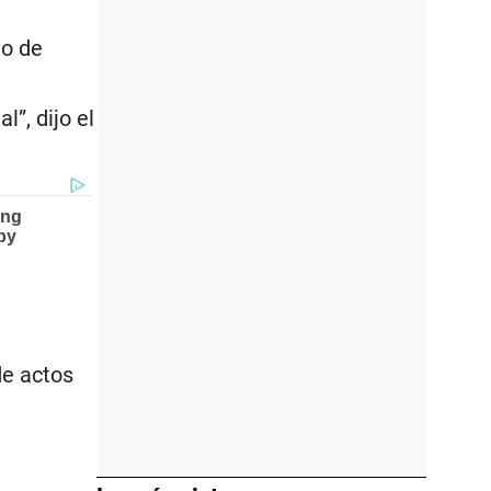
io de
”, dijo el
de actos