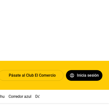
Pásate al Club El Comercio
Inicia sesión
chu
Corredor azul
Dólar
Congreso
Nasca
Acuña
Toled