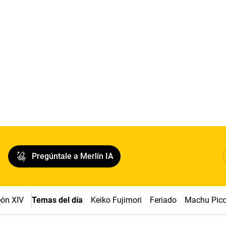
Pregúntale a Merlín IA
ón XIV
Temas del día
Keiko Fujimori
Feriado
Machu Pic