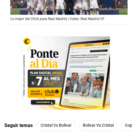
0
Lo mejor del 2024 para Real Madrid | Video: Real Madrid CF
o
f
1
5
m
i
n
u
t
e
s
,
2
1
s
e
c
o
n
d
s
Seguir temas
Cristal Vs Bolivar
Bolivar Vs Cristal
Cop