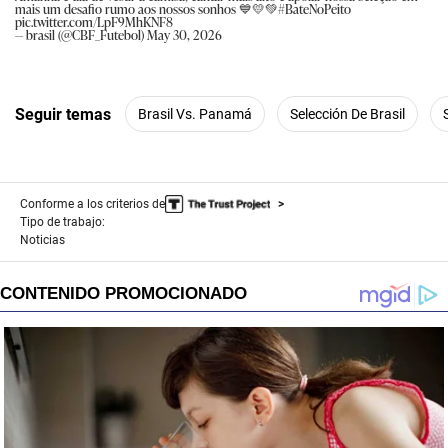
mais um desafio rumo aos nossos sonhos 💙💛💚
#BateNoPeito
pic.twitter.com/LpF9MhKNF8
— brasil (@CBF_Futebol)
May 30, 2026
Seguir temas
Brasil Vs. Panamá
Selección De Brasil
Conforme a los criterios de
Tipo de trabajo:
Noticias