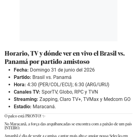
Horario, TV y dónde ver en vivo el Brasil vs.
Panamá por partido amistoso
Fecha:
Domingo 31 de junio del 2026
Partido:
Brasil vs. Panamá
Hora:
4:30 (PER/COL/ECU); 6:30 (ARG/URU)
Canales TV:
SporTV, Globo, RPC y TVN
Streaming:
Zapping, Claro TV+, TVMax y Medcom GO
Estadio:
Maracaná.
O palco está PRONTO! ✨
No Maracanã, a força das arquibancadas se encontra com a paixão de um país
INTEIRO.
Amanhã é dia de vestir a camisa, cantar mais alto e apoiar nossa Seleção em