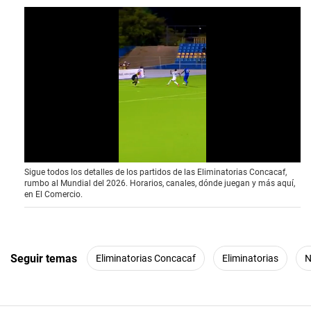
0
Sigue todos los detalles de los partidos de las Eliminatorias Concacaf,
s
rumbo al Mundial del 2026. Horarios, canales, dónde juegan y más aquí,
e
en El Comercio.
c
o
n
d
s
o
Seguir temas
Eliminatorias Concacaf
Eliminatorias
N
f
7
s
e