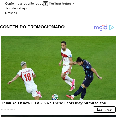
c
Conforme a los criterios de
o
n
Tipo de trabajo:
d
Noticias
s