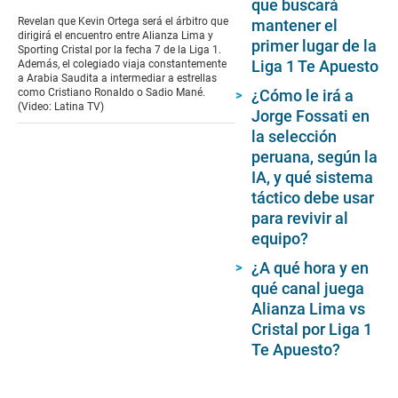
seconds
que buscará
of
Revelan que Kevin Ortega será el árbitro que
mantener el
52
dirigirá el encuentro entre Alianza Lima y
primer lugar de la
seconds
Sporting Cristal por la fecha 7 de la Liga 1.
Liga 1 Te Apuesto
Además, el colegiado viaja constantemente
a Arabia Saudita a intermediar a estrellas
¿Cómo le irá a
como Cristiano Ronaldo o Sadio Mané.
(Video: Latina TV)
Jorge Fossati en
la selección
peruana, según la
IA, y qué sistema
táctico debe usar
para revivir al
equipo?
¿A qué hora y en
qué canal juega
Alianza Lima vs
Cristal por Liga 1
Te Apuesto?