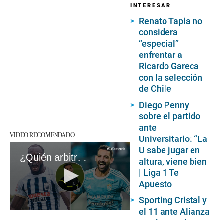
INTERESAR
Renato Tapia no
considera
“especial”
enfrentar a
Ricardo Gareca
con la selección
de Chile
Diego Penny
sobre el partido
ante
VIDEO RECOMENDADO
Universitario: “La
U sabe jugar en
¿Quién arbitrará el Alianza Lima vs. Sporting Cristal? | VIDEO
altura, viene bien
| Liga 1 Te
Apuesto
Sporting Cristal y
el 11 ante Alianza
0