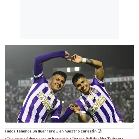
𝗧𝗼𝗱𝗼𝘀 𝘁𝗲𝗻𝗲𝗺𝗼𝘀 𝘂𝗻 𝗚𝘂𝗲𝗿𝗿𝗲𝗿𝗼 𝗭 𝗲𝗻 𝗻𝘂𝗲𝘀𝘁𝗿𝗼 𝗰𝗼𝗿𝗮𝘇𝗼́𝗻 🥲
¿Que otras celebraciones en homenaje a Dragon Ball de Akira Toriyama