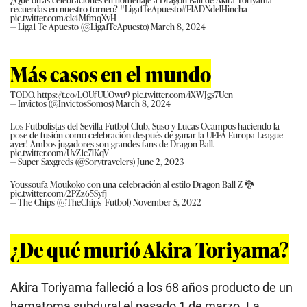
recuerdas en nuestro torneo?
#Liga1TeApuesto
#ElADNdelHincha
pic.twitter.com/ck4MfmqXyH
— Liga1 Te Apuesto (@Liga1TeApuesto)
March 8, 2024
Más casos en el mundo
TODO.
https://t.co/LOUfUUOwu9
pic.twitter.com/iXWJgs7Uen
— Invictos (@InvictosSomos)
March 8, 2024
Los Futbolistas del Sevilla Futbol Club, Suso y Lucas Ocampos haciendo la
pose de fusión como celebración después de ganar la UEFA Europa League
ayer! Ambos jugadores son grandes fans de Dragon Ball.
pic.twitter.com/UvZ1c7lKqV
— Super Saxgreds (@Sorytravelers)
June 2, 2023
Youssoufa Moukoko con una celebración al estilo Dragon Ball Z 🐉
pic.twitter.com/2PZz65Syfj
— The Chips (@TheChips_Futbol)
November 5, 2022
¿De qué murió Akira Toriyama?
Akira Toriyama falleció a los 68 años producto de un
hematoma subdural el pasado 1 de marzo. La