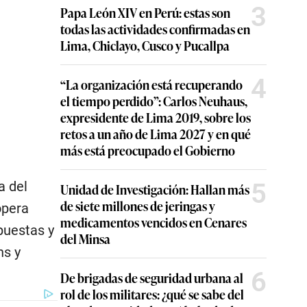
3
Papa León XIV en Perú: estas son
todas las actividades confirmadas en
Lima, Chiclayo, Cusco y Pucallpa
4
“La organización está recuperando
el tiempo perdido”: Carlos Neuhaus,
expresidente de Lima 2019, sobre los
retos a un año de Lima 2027 y en qué
más está preocupado el Gobierno
5
a del
Unidad de Investigación: Hallan más
de siete millones de jeringas y
opera
medicamentos vencidos en Cenares
puestas y
del Minsa
ns y
6
De brigadas de seguridad urbana al
rol de los militares: ¿qué se sabe del