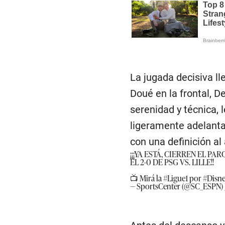
La jugada decisiva ll
Doué en la frontal, D
serenidad y técnica, 
ligeramente adelantad
con una definición a
¡¡¡YA ESTÁ, CIERREN EL P
EL 2-0 DE PSG VS. LILLE!!
📺 Mirá la
#Ligue1
por
#Disne
— SportsCenter (@SC_ESPN)