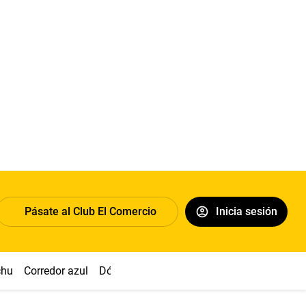
Pásate al Club El Comercio
Inicia sesión
chu
Corredor azul
Dólar
Congreso
Nasca
Acuña
Toled