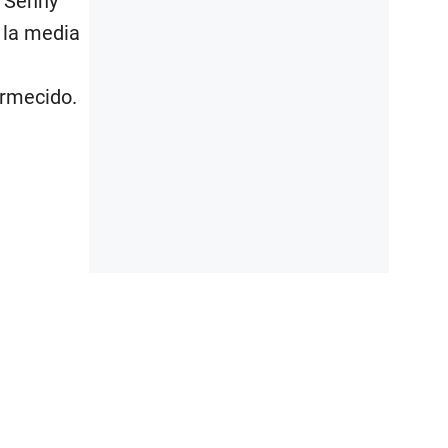
e Senny
 la media
ormecido.