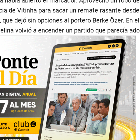
a había abierto el marcador. Aprovechó un robo d
cia de Vitinha para sacar un remate rasante desde
, que dejó sin opciones al portero Berke Özer. En el
lina volvió a encender un partido que parecía ad