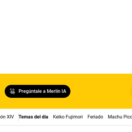
Pregúntale a Merlín IA
ón XIV
Temas del día
Keiko Fujimori
Feriado
Machu Pic