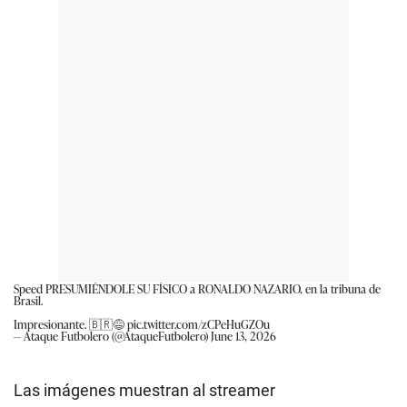
Speed PRESUMIÉNDOLE SU FÍSICO a RONALDO NAZARIO, en la tribuna de
Brasil.
Impresionante. 🇧🇷😅
pic.twitter.com/zCPeHuGZOu
— Ataque Futbolero (@AtaqueFutbolero)
June 13, 2026
Las imágenes muestran al streamer