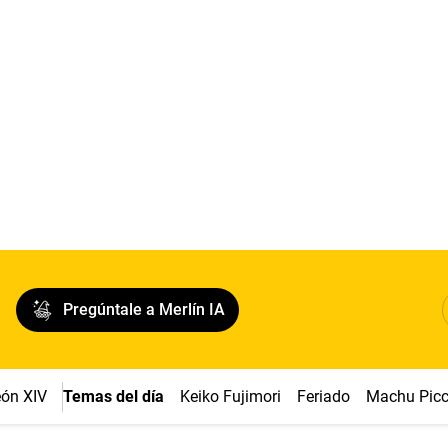
Pregúntale a Merlín IA
ón XIV
Temas del día
Keiko Fujimori
Feriado
Machu Pic