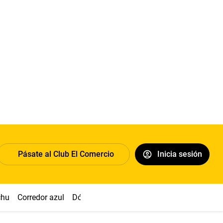
Pásate al Club El Comercio
Inicia sesión
chu
Corredor azul
Dólar
Congreso
Nasca
Acuña
Toled