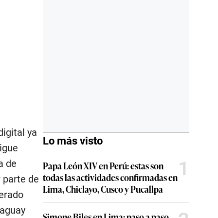
igital ya
Lo más visto
sigue
1
a de
Papa León XIV en Perú: estas son
todas las actividades confirmadas en
 parte de
Lima, Chiclayo, Cusco y Pucallpa
perado
raguay
Simone Biles en Lima: paso a paso,