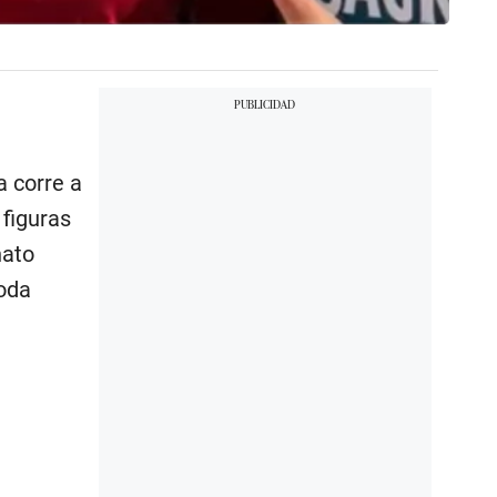
a corre a
 figuras
nato
moda