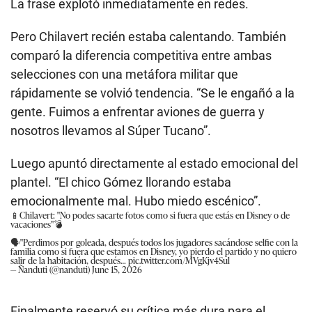
La frase explotó inmediatamente en redes.
Pero Chilavert recién estaba calentando. También
comparó la diferencia competitiva entre ambas
selecciones con una metáfora militar que
rápidamente se volvió tendencia. “Se le engañó a la
gente. Fuimos a enfrentar aviones de guerra y
nosotros llevamos al Súper Tucano”.
Luego apuntó directamente al estado emocional del
plantel. “El chico Gómez llorando estaba
emocionalmente mal. Hubo miedo escénico”.
📱Chilavert: "No podes sacarte fotos como si fuera que estás en Disney o de
vacaciones"💣
🗣️"Perdimos por goleada, después todos los jugadores sacándose selfie con la
familia como si fuera que estamos en Disney, yo pierdo el partido y no quiero
salir de la habitación, después…
pic.twitter.com/MVgKjv4Sul
— Ñanduti (@nanduti)
June 15, 2026
Finalmente reservó su crítica más dura para el