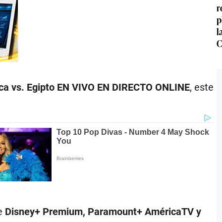
r
p
l
C
ca vs. Egipto
EN VIVO EN DIRECTO ONLINE
, este
de
Disney+ Premium, Paramount+ AméricaTV y