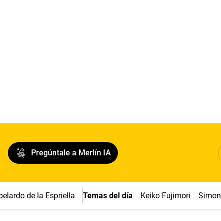
Pregúntale a Merlín IA
belardo de la Espriella
Temas del día
Keiko Fujimori
Simon 