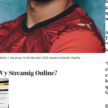
l
g
q
s
A
T
“
l
 fecha 1 del grupo G del Mundial 2026 desde el Estadio Seattle.
“
e
TV y Streamig Online?
e
l
q
G
D