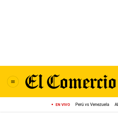
Perú vs Venezuela
A
EN VIVO