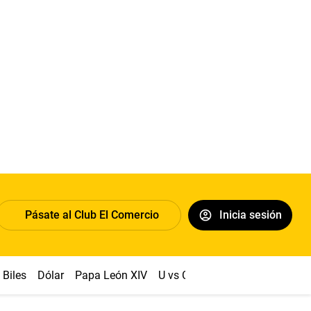
Pásate al Club El Comercio
Inicia sesión
Biles
Dólar
Papa León XIV
U vs Cristal
Congreso
Mach