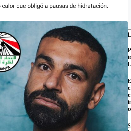
o calor que obligó a pausas de hidratación.
L
P
t
L
E
e
e
i
c
S