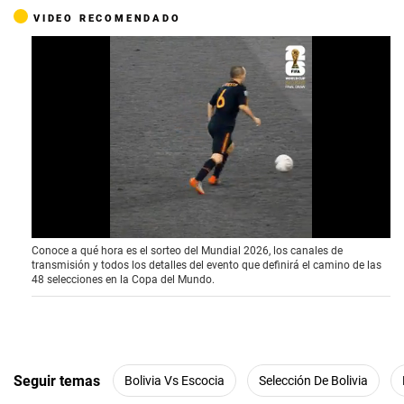
VIDEO RECOMENDADO
0
Conoce a qué hora es el sorteo del Mundial 2026, los canales de
o
transmisión y todos los detalles del evento que definirá el camino de las
f
48 selecciones en la Copa del Mundo.
4
1
s
e
c
o
n
Seguir temas
Bolivia Vs Escocia
Selección De Bolivia
d
s