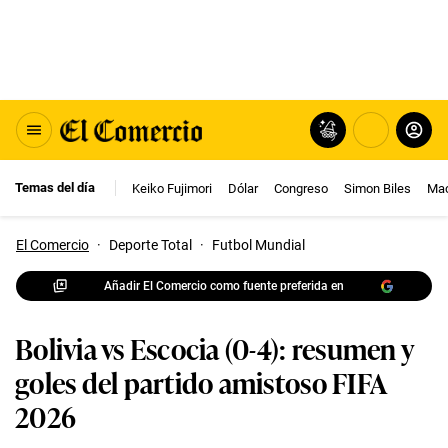
Temas del día
Keiko Fujimori
Dólar
Congreso
Simon Biles
Mac
El Comercio
·
Deporte Total
·
Futbol Mundial
Añadir El Comercio como fuente preferida en
Bolivia vs Escocia (0-4): resumen y
goles del partido amistoso FIFA
2026