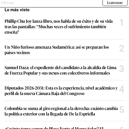
Lo más visto
1
Phillip Chu Joy lanza libro, nos habla de su éxito y de su vida
tras las pantallas: “Muchas veces el sufrimiento también
enseña”
2
Un Niño furioso amenaza Sudamérica: así se preparan los
países vecinos
3
Samuel Daza: el expediente del candidato a la alcaldía de Lima
de Fuerza Popular y sus nexos con colectiveros informales
4
Diputados 2026-2031: Esta es la experiencia, nivel académico y
perfil de la nueva Cámara Baja del Congreso
5
Colombia se suma al giro regional a la derecha: cuánto cambia
la política exterior con la llegada de De la Espriella
¿Cuánto toma correr de Plaza Norte al Morro Solar? El