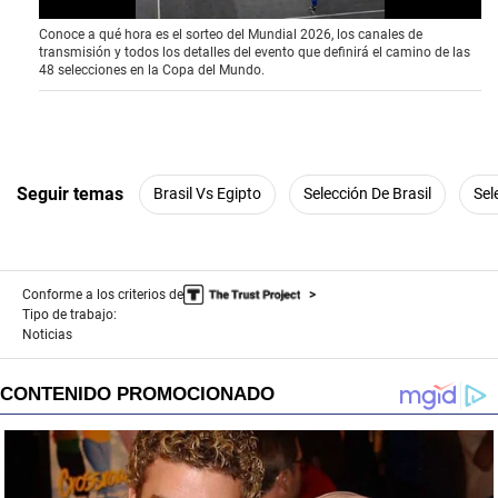
0
Conoce a qué hora es el sorteo del Mundial 2026, los canales de
o
transmisión y todos los detalles del evento que definirá el camino de las
f
48 selecciones en la Copa del Mundo.
4
1
s
e
c
o
n
Seguir temas
Brasil Vs Egipto
Selección De Brasil
Sel
d
s
Conforme a los criterios de
Tipo de trabajo:
Noticias