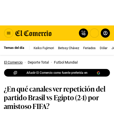
Temas del día
Keiko Fujimori
Betssy Chávez
Feriados
Dólar
J
El Comercio
·
Deporte Total
·
Futbol Mundial
Añadir El Comercio como fuente preferida en
¿En qué canales ver repetición del
partido Brasil vs Egipto (2-1) por
amistoso FIFA?