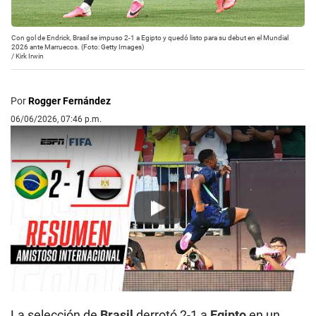
Con gol de Endrick, Brasil se impuso 2-1 a Egipto y quedó listo para su debut en el Mundial
2026 ante Marruecos. (Foto: Getty Images)
/
Kirk Irwin
Por
Rogger Fernández
06/06/2026, 07:46 p.m.
Play
La selección de
Brasil
derrotó 2-1 a
Egipto
en un