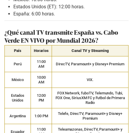
Estados Unidos (ET): 12:00 horas.
España: 6:00 horas.
¿Qué canal TV transmite España vs. Cabo
Verde EN VIVO por Mundial 2026?
País
Horarios
Canal TV y Streaming
11:00
Perú
DirecTV, Paramount+ y Disney+ Premium
AM
10:00
México
ViX.
AM
FOX Network, fuboTV, Telemundo, Tubi,
Estados
12:00
FOX One, SiriusXM FC y Futbol de Primera
Unidos
PM
Radio
Telefe, DirecTV, Paramount+ y Disney+
Argentina
1:00 PM
Premium
11:00
Teleamazonas, DirecTV, Paramount+ y
Ecuador