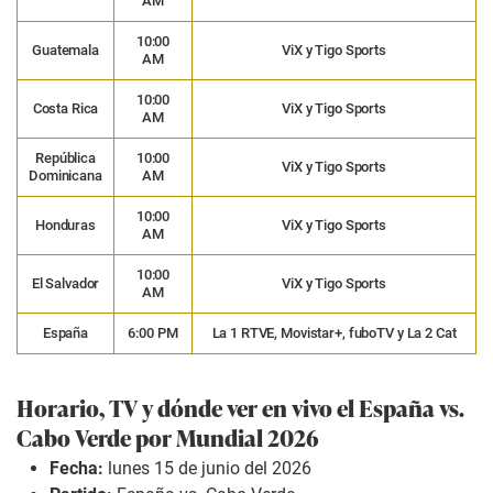
AM
10:00
Guatemala
ViX y Tigo Sports
AM
10:00
Costa Rica
ViX y Tigo Sports
AM
República
10:00
ViX y Tigo Sports
Dominicana
AM
10:00
Honduras
ViX y Tigo Sports
AM
10:00
El Salvador
ViX y Tigo Sports
AM
España
6:00 PM
La 1 RTVE, Movistar+, fuboTV y La 2 Cat
Horario, TV y dónde ver en vivo el España vs.
Cabo Verde por Mundial 2026
Fecha:
lunes 15 de junio del 2026