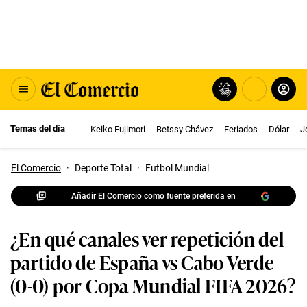
Temas del día
Keiko Fujimori
Betssy Chávez
Feriados
Dólar
J
El Comercio
·
Deporte Total
·
Futbol Mundial
Añadir El Comercio como fuente preferida en
¿En qué canales ver repetición del
partido de España vs Cabo Verde
(0-0) por Copa Mundial FIFA 2026?