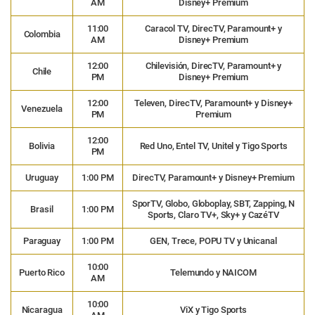
AM
Disney+ Premium
11:00
Caracol TV, DirecTV, Paramount+ y
Colombia
AM
Disney+ Premium
12:00
Chilevisión, DirecTV, Paramount+ y
Chile
PM
Disney+ Premium
12:00
Televen, DirecTV, Paramount+ y Disney+
Venezuela
PM
Premium
12:00
Bolivia
Red Uno, Entel TV, Unitel y Tigo Sports
PM
Uruguay
1:00 PM
DirecTV, Paramount+ y Disney+ Premium
SporTV, Globo, Globoplay, SBT, Zapping, N
Brasil
1:00 PM
Sports, Claro TV+, Sky+ y CazéTV
Paraguay
1:00 PM
GEN, Trece, POPU TV y Unicanal
10:00
Puerto Rico
Telemundo y NAICOM
AM
10:00
Nicaragua
ViX y Tigo Sports