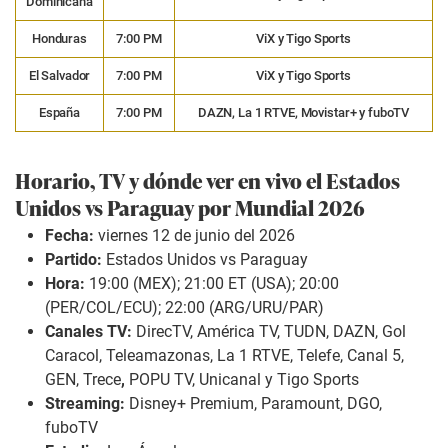
Dominicana
Honduras
7:00 PM
ViX y Tigo Sports
El Salvador
7:00 PM
ViX y Tigo Sports
España
7:00 PM
DAZN, La 1 RTVE, Movistar+ y fuboTV
Horario, TV y dónde ver en vivo el Estados
Unidos
vs Paraguay por Mundial 2026
Fecha:
viernes 12 de junio del 2026
Partido:
Estados Unidos vs Paraguay
Hora:
19:00 (MEX); 21:00 ET (USA); 20:00
(PER/COL/ECU); 22:00 (ARG/URU/PAR)
Canales TV:
DirecTV, América TV, TUDN, DAZN, Gol
Caracol, Teleamazonas, La 1 RTVE, Telefe, Canal 5,
GEN, Trece
,
POPU TV, Unicanal y Tigo Sports
Streaming:
Disney+ Premium, Paramount, DGO,
fuboTV