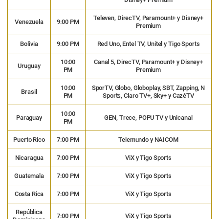
Televen, DirecTV, Paramount+ y Disney+
Venezuela
9:00 PM
Premium
Bolivia
9:00 PM
Red Uno, Entel TV, Unitel y Tigo Sports
10:00
Canal 5, DirecTV, Paramount+ y Disney+
Uruguay
PM
Premium
10:00
SporTV, Globo, Globoplay, SBT, Zapping, N
Brasil
PM
Sports, Claro TV+, Sky+ y CazéTV
10:00
Paraguay
GEN, Trece, POPU TV y Unicanal
PM
Puerto Rico
7:00 PM
Telemundo y NAICOM
Nicaragua
7:00 PM
ViX y Tigo Sports
Guatemala
7:00 PM
ViX y Tigo Sports
Costa Rica
7:00 PM
ViX y Tigo Sports
República
7:00 PM
ViX y Tigo Sports