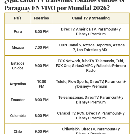
Paraguay EN VIVO por Mundial 2026?
País
Horarios
Canal TV y Streaming
DirecTV, América TV, Paramount+ y
Perú
8:00 PM
Disney+ Premium
TUDN, Canal 5, Azteca Deportes, Azteca
México
7:00 PM
7, Las Estrellas y ViX.
FOX Network, fuboTV, Telemundo, Tubi,
Estados
9:00 PM
FOX One, SiriusXM FC y Futbol de Primera
Unidos
Radio
10:00
Telefe, Flow Sports, DirecTV, Paramount+
Argentina
PM
y Disney+ Premium
Teleamazonas, DirecTV, Paramount+ y
Ecuador
8:00 PM
Disney+ Premium
Caracol TV, RCN, DirecTV, Paramount+ y
Colombia
8:00 PM
Disney+ Premium
Chilevisión, DirecTV, Paramount+ y
Chile
9:00 PM
Disney+ Premium