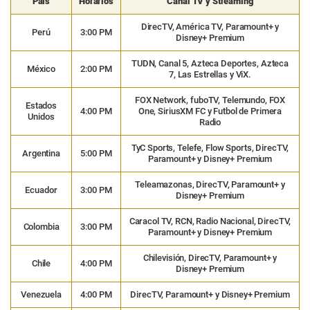
País
Horarios
Canal TV y Streaming
DirecTV, América TV, Paramount+ y
Perú
3:00 PM
Disney+ Premium
TUDN, Canal 5, Azteca Deportes, Azteca
México
2:00 PM
7, Las Estrellas y ViX.
FOX Network, fuboTV, Telemundo, FOX
Estados
4:00 PM
One, SiriusXM FC y Futbol de Primera
Unidos
Radio
TyC Sports, Telefe, Flow Sports, DirecTV,
Argentina
5:00 PM
Paramount+ y Disney+ Premium
Teleamazonas, DirecTV, Paramount+ y
Ecuador
3:00 PM
Disney+ Premium
Caracol TV, RCN, Radio Nacional, DirecTV,
Colombia
3:00 PM
Paramount+ y Disney+ Premium
Chilevisión, DirecTV, Paramount+ y
Chile
4:00 PM
Disney+ Premium
Venezuela
4:00 PM
DirecTV, Paramount+ y Disney+ Premium