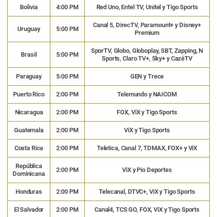
Bolivia
4:00 PM
Red Uno, Entel TV, Unitel y Tigo Sports
Canal 5, DirecTV, Paramount+ y Disney+
Uruguay
5:00 PM
Premium
SporTV, Globo, Globoplay, SBT, Zapping, N
Brasil
5:00 PM
Sports, Claro TV+, Sky+ y CazéTV
Paraguay
5:00 PM
GEN y Trece
Puerto Rico
2:00 PM
Telemundo y NAICOM
Nicaragua
2:00 PM
FOX, ViX y Tigo Sports
Guatemala
2:00 PM
ViX y Tigo Sports
Costa Rica
2:00 PM
Teletica, Canal 7, TDMAX, FOX+ y ViX
República
2:00 PM
ViX y Pio Deportes
Dominicana
Honduras
2:00 PM
Telecanal, DTVC+, ViX y Tigo Sports
El Salvador
2:00 PM
Canal4, TCS GO, FOX, ViX y Tigo Sports