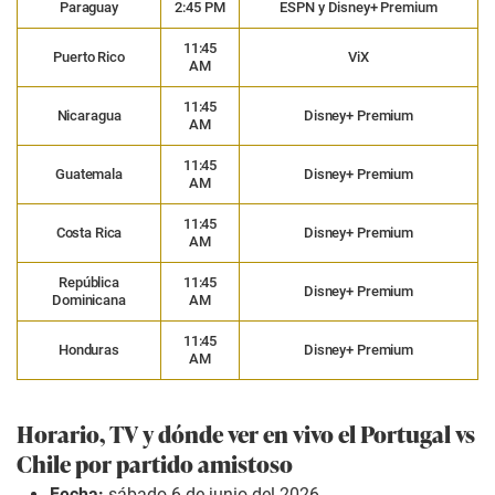
Paraguay
2:45 PM
ESPN y Disney+ Premium
11:45
Puerto Rico
ViX
AM
11:45
Nicaragua
Disney+ Premium
AM
11:45
Guatemala
Disney+ Premium
AM
11:45
Costa Rica
Disney+ Premium
AM
República
11:45
Disney+ Premium
Dominicana
AM
11:45
Honduras
Disney+ Premium
AM
Horario, TV y dónde ver en vivo el Portugal vs
Chile por partido amistoso
Fecha:
sábado 6 de junio del 2026