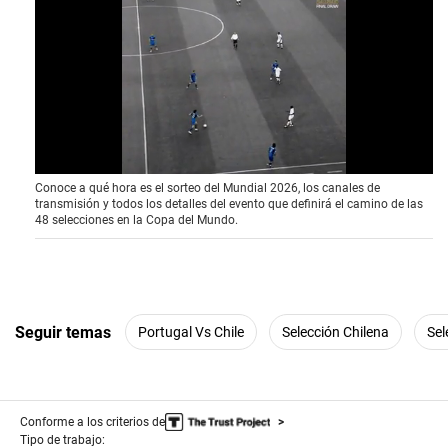
0
Conoce a qué hora es el sorteo del Mundial 2026, los canales de
o
transmisión y todos los detalles del evento que definirá el camino de las
f
48 selecciones en la Copa del Mundo.
4
1
s
e
c
o
n
Seguir temas
Portugal Vs Chile
Selección Chilena
Sel
d
s
Conforme a los criterios de
Tipo de trabajo: