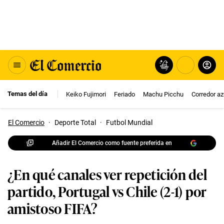
Temas del día
Keiko Fujimori
Feriado
Machu Picchu
Corredor az
El Comercio
·
Deporte Total
·
Futbol Mundial
Añadir El Comercio como fuente preferida en
¿En qué canales ver repetición del
partido, Portugal vs Chile (2-1) por
amistoso FIFA?