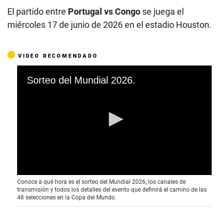
El partido entre
Portugal vs Congo
se juega el
miércoles 17 de junio de 2026 en el estadio Houston.
VIDEO RECOMENDADO
00:00
00:41
0
Conoce a qué hora es el sorteo del Mundial 2026, los canales de
s
transmisión y todos los detalles del evento que definirá el camino de las
e
48 selecciones en la Copa del Mundo.
c
o
n