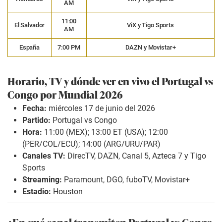
AM
11:00
El Salvador
ViX y Tigo Sports
AM
España
7:00 PM
DAZN y Movistar+
Horario, TV y dónde ver en vivo el Portugal vs
Congo por Mundial 2026
Fecha:
miércoles 17 de junio del 2026
Partido:
Portugal vs Congo
Hora:
11:00 (MEX); 13:00 ET (USA); 12:00
(PER/COL/ECU); 14:00 (ARG/URU/PAR)
Canales TV:
DirecTV, DAZN, Canal 5, Azteca 7 y Tigo
Sports
Streaming:
Paramount, DGO, fuboTV, Movistar+
Estadio:
Houston
¿En qué canal transmiten Portugal vs Congo