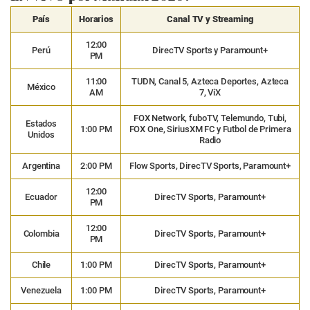
País
Horarios
Canal TV y Streaming
12:00
Perú
DirecTV Sports y Paramount+
PM
11:00
TUDN, Canal 5, Azteca Deportes, Azteca
México
AM
7, ViX
FOX Network, fuboTV, Telemundo, Tubi,
Estados
1:00 PM
FOX One, SiriusXM FC y Futbol de Primera
Unidos
Radio
Argentina
2:00 PM
Flow Sports, DirecTV Sports, Paramount+
12:00
Ecuador
DirecTV Sports, Paramount+
PM
12:00
Colombia
DirecTV Sports, Paramount+
PM
Chile
1:00 PM
DirecTV Sports, Paramount+
Venezuela
1:00 PM
DirecTV Sports, Paramount+