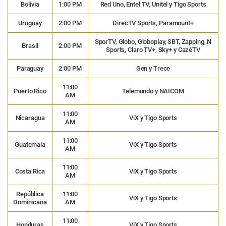
Bolivia
1:00 PM
Red Uno, Entel TV, Unitel y Tigo Sports
Uruguay
2:00 PM
DirecTV Sports, Paramount+
SporTV, Globo, Globoplay, SBT, Zapping, N
Brasil
2:00 PM
Sports, Claro TV+, Sky+ y CazéTV
Paraguay
2:00 PM
Gen y Trece
11:00
Puerto Rico
Telemundo y NAICOM
AM
11:00
Nicaragua
ViX y Tigo Sports
AM
11:00
Guatemala
ViX y Tigo Sports
AM
11:00
Costa Rica
ViX y Tigo Sports
AM
República
11:00
ViX y Tigo Sports
Dominicana
AM
11:00
Honduras
ViX y Tigo Sports