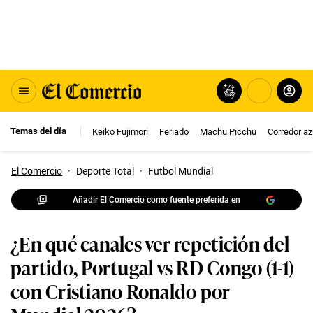
Temas del día
Keiko Fujimori
Feriado
Machu Picchu
Corredor az
El Comercio
·
Deporte Total
·
Futbol Mundial
Añadir El Comercio como fuente preferida en
¿En qué canales ver repetición del
partido, Portugal vs RD Congo (1-1)
con Cristiano Ronaldo por