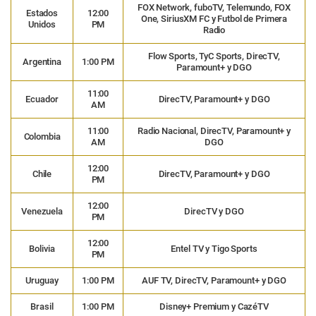
FOX Network, fuboTV, Telemundo, FOX
Estados
12:00
One, SiriusXM FC y Futbol de Primera
Unidos
PM
Radio
Flow Sports, TyC Sports, DirecTV,
Argentina
1:00 PM
Paramount+ y DGO
11:00
Ecuador
DirecTV, Paramount+ y DGO
AM
11:00
Radio Nacional, DirecTV, Paramount+ y
Colombia
AM
DGO
12:00
Chile
DirecTV, Paramount+ y DGO
PM
12:00
Venezuela
DirecTV y DGO
PM
12:00
Bolivia
Entel TV y Tigo Sports
PM
Uruguay
1:00 PM
AUF TV, DirecTV, Paramount+ y DGO
Brasil
1:00 PM
Disney+ Premium y CazéTV