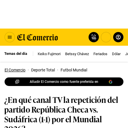
Temas del día
Keiko Fujimori
Betssy Chávez
Feriados
Dólar
J
El Comercio
·
Deporte Total
·
Futbol Mundial
Añadir El Comercio como fuente preferida en
¿En qué canal TV la repetición del
partido República Checa vs.
Sudáfrica (1-1) por el Mundial