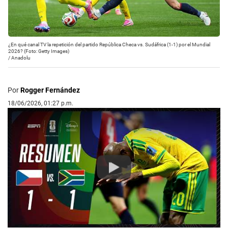
¿En qué canal TV la repetición del partido República Checa vs. Sudáfrica (1-1) por el Mundial
2026? (Foto: Getty Images)
/
Anadolu
Por
Rogger Fernández
18/06/2026, 01:27 p.m.
Play