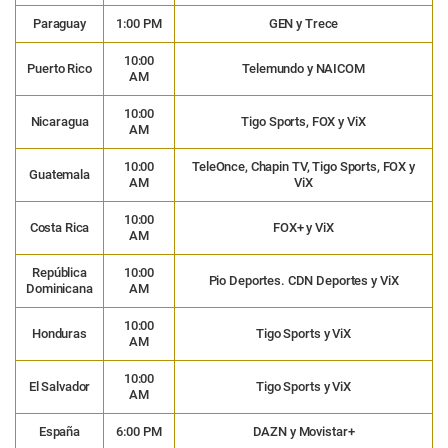
Paraguay
1:00 PM
GEN y Trece
10:00
Puerto Rico
Telemundo y NAICOM
AM
10:00
Nicaragua
Tigo Sports, FOX y ViX
AM
10:00
TeleOnce, Chapin TV, Tigo Sports, FOX y
Guatemala
AM
ViX
10:00
Costa Rica
FOX+ y ViX
AM
República
10:00
Pio Deportes. CDN Deportes y ViX
Dominicana
AM
10:00
Honduras
Tigo Sports y ViX
AM
10:00
El Salvador
Tigo Sports y ViX
AM
España
6:00 PM
DAZN y Movistar+