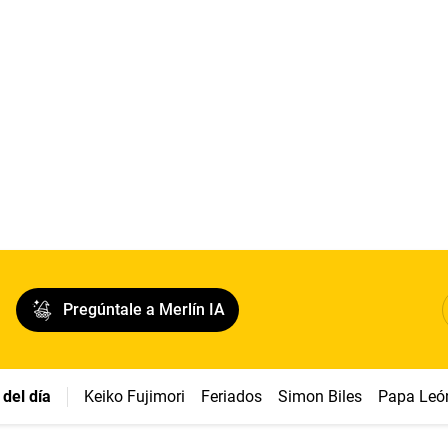
Pregúntale a Merlín IA
del día
Keiko Fujimori
Feriados
Simon Biles
Papa Leó