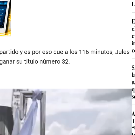
L
E
e
e
i
c
partido y es por eso que a los 116 minutos, Jules
 ganar su título número 32.
S
l
g
q
s
A
T
“
l