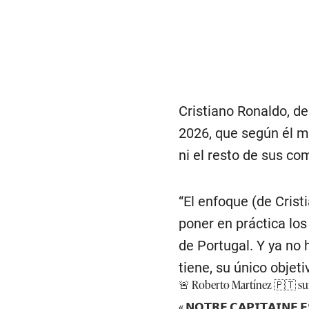
Cristiano Ronaldo, d
2026, que según él mi
ni el resto de sus co
“El enfoque (de Crist
poner en práctica lo
de Portugal. Y ya no
tiene, su único objet
🚨 Roberto Martínez 🇵🇹 sur 
« 𝗡𝗢𝗧𝗥𝗘 𝗖𝗔𝗣𝗜𝗧𝗔𝗜𝗡𝗘 