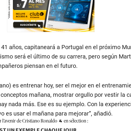
e 41 años, capitaneará a Portugal en el próximo Mu
smo será el último de su carrera, pero según Martí
mpañeros piensan en el futuro.
iano) es entrenar hoy, ser el mejor en el entrenamie
s conceptos mañana, mostrar orgullo por vestir la 
 hay nada más. Ese es su ejemplo. Con la experienc
ivo es usar el mañana para mejorar”, añadió.
l’avenir de Cristiano Ronaldo 🐐 en sélection :
𝗦𝗧 𝗨𝗡 𝗘𝗫𝗘𝗠𝗣𝗟𝗘 𝗖𝗛𝗔𝗤𝗨𝗘 𝗝𝗢𝗨𝗥.