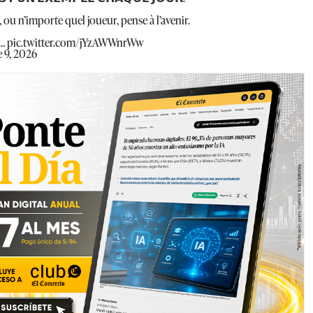
 ou n’importe quel joueur, pense à l’avenir.
t…
pic.twitter.com/jYzAWWnrWw
 9, 2026