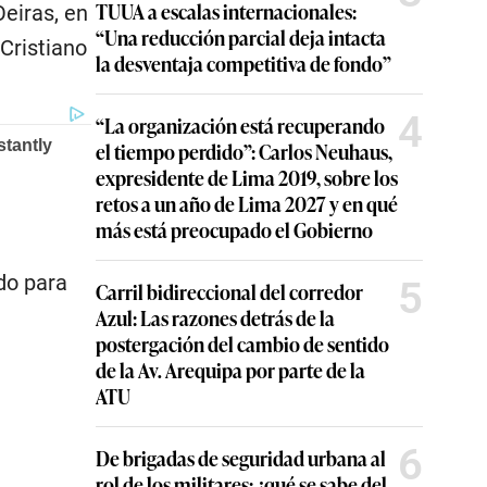
TUUA a escalas internacionales:
eiras, en
“Una reducción parcial deja intacta
 Cristiano
la desventaja competitiva de fondo”
4
“La organización está recuperando
el tiempo perdido”: Carlos Neuhaus,
expresidente de Lima 2019, sobre los
retos a un año de Lima 2027 y en qué
más está preocupado el Gobierno
do para
5
Carril bidireccional del corredor
Azul: Las razones detrás de la
postergación del cambio de sentido
de la Av. Arequipa por parte de la
ATU
6
De brigadas de seguridad urbana al
rol de los militares: ¿qué se sabe del