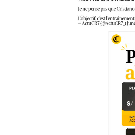
Je ne pense pas que Cristiano,
L’objectif, c’est l’entraînemen
— ActuCR7 (@ActuCR7_)
June