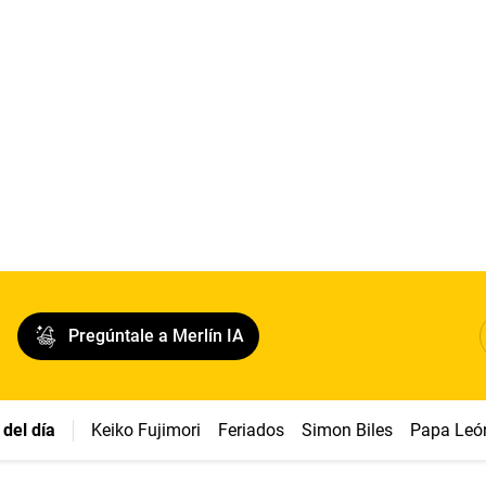
Pregúntale a Merlín IA
del día
Keiko Fujimori
Feriados
Simon Biles
Papa Leó