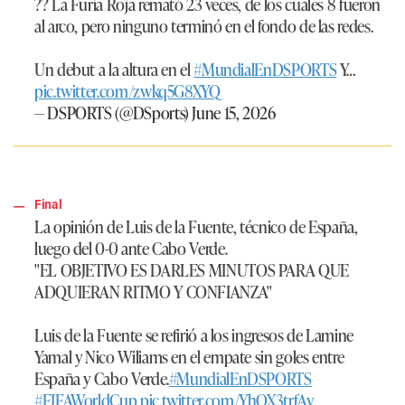
?? La Furia Roja remató 23 veces, de los cuales 8 fueron
al arco, pero ninguno terminó en el fondo de las redes.
Un debut a la altura en el
#MundialEnDSPORTS
Y…
pic.twitter.com/zwkq5G8XYQ
— DSPORTS (@DSports)
June 15, 2026
Final
La opinión de Luis de la Fuente, técnico de España,
luego del 0-0 ante Cabo Verde.
"EL OBJETIVO ES DARLES MINUTOS PARA QUE
ADQUIERAN RITMO Y CONFIANZA"
Luis de la Fuente se refirió a los ingresos de Lamine
Yamal y Nico Wiliams en el empate sin goles entre
España y Cabo Verde.
#MundialEnDSPORTS
#FIFAWorldCup
pic.twitter.com/YhOX3trfAv