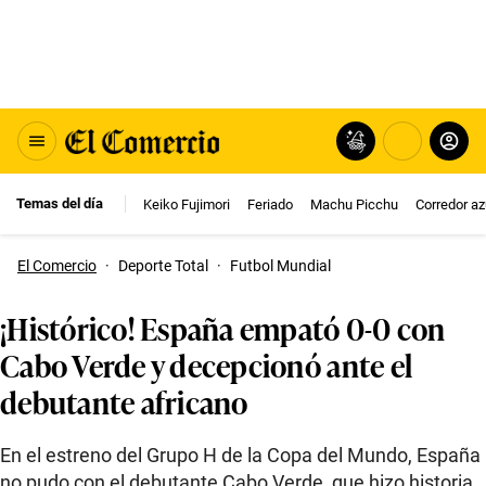
Temas del día
Keiko Fujimori
Feriado
Machu Picchu
Corredor az
El Comercio
·
Deporte Total
·
Futbol Mundial
¡Histórico! España empató 0-0 con
Cabo Verde y decepcionó ante el
debutante africano
En el estreno del Grupo H de la Copa del Mundo, España
no pudo con el debutante Cabo Verde, que hizo historia