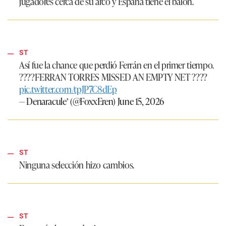
jugadores cerca de su arco y España tiene el balón.
ST
Así fue la chance que perdió Ferrán en el primer tiempo.
????FERRAN TORRES MISSED AN EMPTY NET ????
pic.twitter.com/tpJP7C8dEp
— Denaracule’ (@FoxxEren)
June 15, 2026
ST
Ninguna selección hizo cambios.
ST