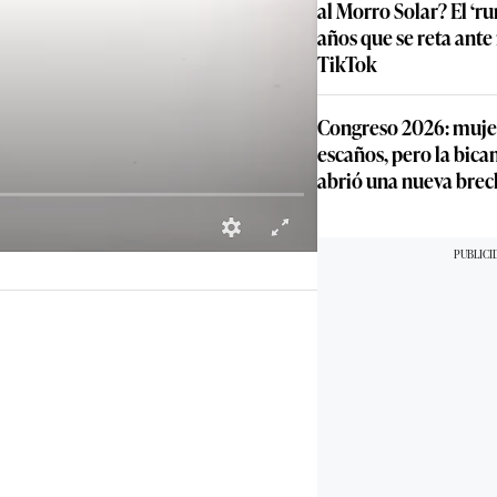
al Morro Solar? El ‘ru
años que se reta ante
TikTok
Congreso 2026: muje
escaños, pero la bic
abrió una nueva brec