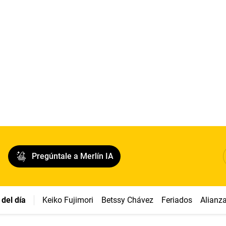
Pregúntale a Merlín IA
del día
Keiko Fujimori
Betssy Chávez
Feriados
Alianz