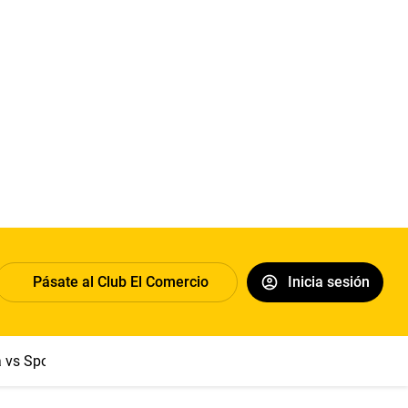
Pásate al Club El Comercio
Inicia sesión
a vs Sport Boys
Jorge Messi
Dólar
Papa León XIV
Congre