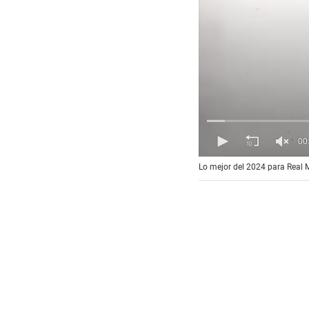
00
0
Lo mejor del 2024 para Real M
o
f
1
5
m
i
n
u
t
e
s
,
2