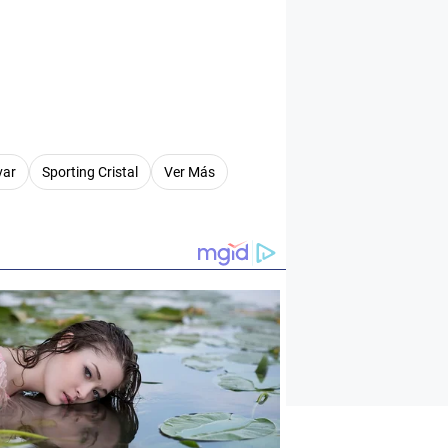
var
Sporting Cristal
Ver Más