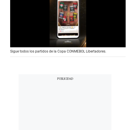
0
Sigue todos los partidos de la Copa CONMEBOL Libertadores.
o
f
1
5
s
e
c
o
n
d
s