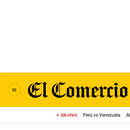
Perú vs Venezuela
A
EN VIVO