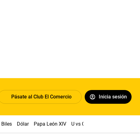
Pásate al Club El Comercio
Inicia sesión
Biles
Dólar
Papa León XIV
U vs Cristal
Congreso
Mach