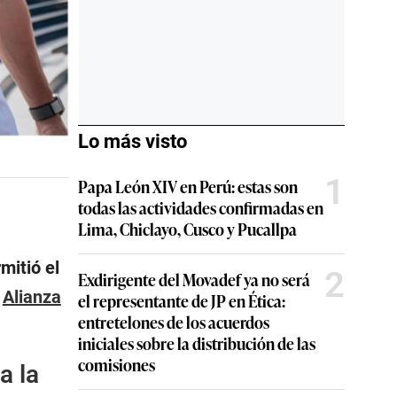
Lo más visto
1
Papa León XIV en Perú: estas son
todas las actividades confirmadas en
Lima, Chiclayo, Cusco y Pucallpa
mitió el
2
Exdirigente del Movadef ya no será
e
Alianza
el representante de JP en Ética:
entretelones de los acuerdos
iniciales sobre la distribución de las
comisiones
a la