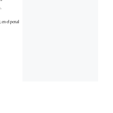
.
 en el penal