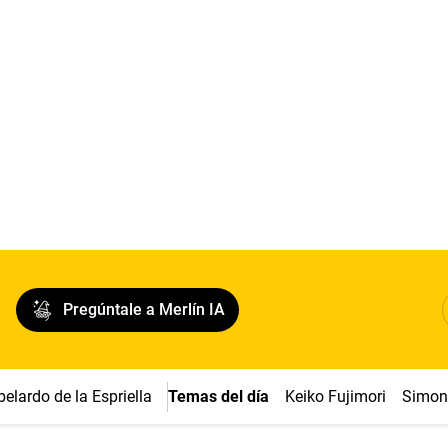
Pregúntale a Merlín IA
belardo de la Espriella
Temas del día
Keiko Fujimori
Simon 