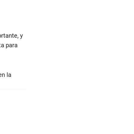
rtante, y
ta para
en la