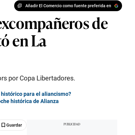
Añadir El Comercio como fuente preferida en
 excompañeros de
tó en La
ors por Copa Libertadores.
e histórico para el aliancismo?
che histórica de Alianza
Guardar