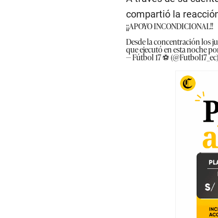
compartió la reacción
¡¡APOYO INCONDICIONAL!!
Desde la concentración los 
que ejecutó en esta noche po
— Fútbol 17 ⚽ (@Futbol17_ec