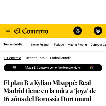
Temas del día
Keiko Fujimori
Feriado
Machu Picchu
Corredor az
El Comercio
·
Deporte Total
·
Futbol Mundial
Añadir El Comercio como fuente preferida en
El plan B a Kylian Mbappé: Real
Madrid tiene en la mira a ‘joya’ de
16 años del Borussia Dortmund