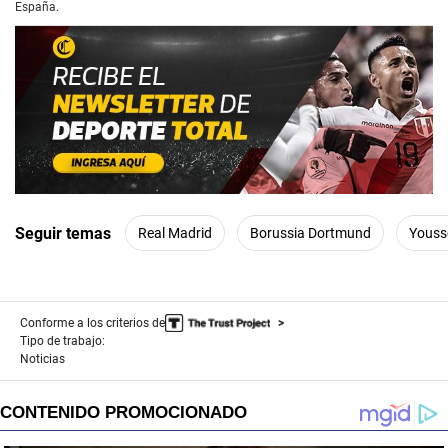
o
España.
n
d
s
o
f
0
s
e
c
o
n
d
s
Seguir temas
Real Madrid
Borussia Dortmund
Youss
Conforme a los criterios de
Tipo de trabajo:
Noticias