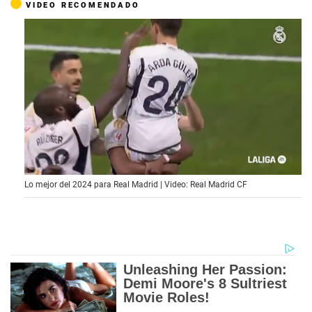
VIDEO RECOMENDADO
0
Lo mejor del 2024 para Real Madrid | Video: Real Madrid CF
o
f
1
5
m
i
n
u
t
e
s