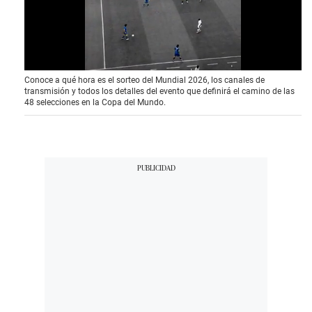
0
Conoce a qué hora es el sorteo del Mundial 2026, los canales de
o
transmisión y todos los detalles del evento que definirá el camino de las
f
48 selecciones en la Copa del Mundo.
4
1
s
e
c
o
n
d
s