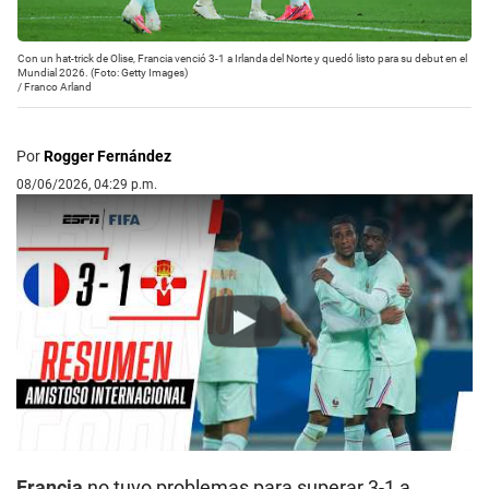
Con un hat-trick de Olise, Francia venció 3-1 a Irlanda del Norte y quedó listo para su debut en el
Mundial 2026. (Foto: Getty Images)
/
Franco Arland
Por
Rogger Fernández
08/06/2026, 04:29 p.m.
Play
Francia
no tuvo problemas para superar 3-1 a