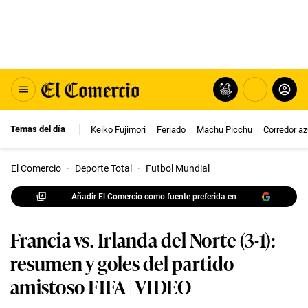
Temas del día
Keiko Fujimori
Feriado
Machu Picchu
Corredor az
El Comercio
·
Deporte Total
·
Futbol Mundial
Añadir El Comercio como fuente preferida en
Francia vs. Irlanda del Norte (3-1):
resumen y goles del partido
amistoso FIFA | VIDEO