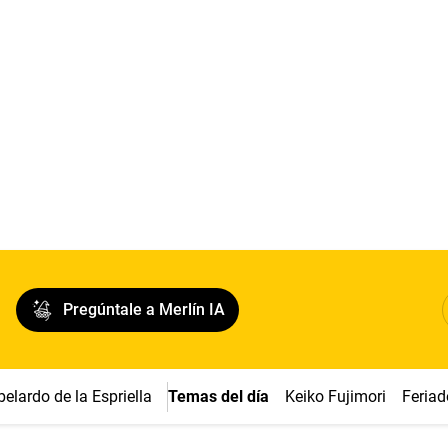
Pregúntale a Merlín IA
belardo de la Espriella
Temas del día
Keiko Fujimori
Feriad