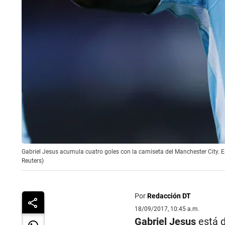
Gabriel Jesus acumula cuatro goles con la camiseta del Manchester City. Es
Reuters)
Por
Redacción DT
18/09/2017, 10:45 a.m.
Gabriel Jesus
está d