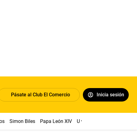
Pásate al Club El Comercio
Inicia sesión
os
Simon Biles
Papa León XIV
U vs Cristal
Dólar
Congr