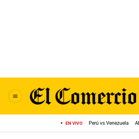
Perú vs Venezuela
A
EN VIVO