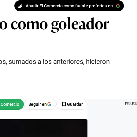
Añadir El Comercio como fuente preferida en
ico como goleador
s, sumados a los anteriores, hicieron
Seguir en
Guardar