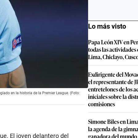
Lo más visto
Papa León XIV en Per
todas las actividades
Lima, Chiclayo, Cusc
Exdirigente del Movad
el representante de JP
entretelones de los 
iado en la historia de la Premier League. (Foto:
iniciales sobre la dis
comisiones
Simone Biles en Lima
la agenda de la gimn
ganadora del mundo y
e. El joven delantero del