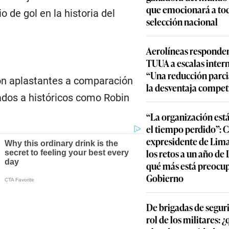
que emocionará a to
 de gol en la historia del
selección nacional
Aerolíneas responden
TUUA a escalas inter
“Una reducción parcia
n aplastantes a comparación
la desventaja compet
ados a históricos como Robin
“La organización est
el tiempo perdido”: 
expresidente de Lima
los retos a un año de
qué más está preocu
Gobierno
De brigadas de segur
rol de los militares: 