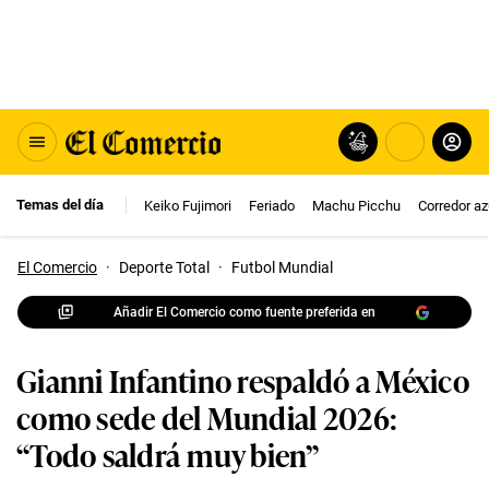
Temas del día
Keiko Fujimori
Feriado
Machu Picchu
Corredor az
El Comercio
·
Deporte Total
·
Futbol Mundial
Añadir El Comercio como fuente preferida en
Gianni Infantino respaldó a México
como sede del Mundial 2026:
“Todo saldrá muy bien”