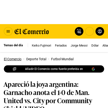
Temas del día
Keiko Fujimori
Feriados
Jorge Messi
Dólar
Ali
El Comercio
·
Deporte Total
·
Futbol Mundial
Añadir El Comercio como fuente preferida en
Apareció la joya argentina:
Garnacho anota el 1-0 de Man.
United vs. City por Community