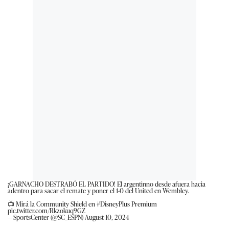
¡GARNACHO DESTRABÓ EL PARTIDO! El argentinno desde afuera hacia
adentro para sacar el remate y poner el 1-0 del United en Wembley.
📺 Mirá la Community Shield en
#DisneyPlus
Premium
pic.twitter.com/Rkzokuq9GZ
— SportsCenter (@SC_ESPN)
August 10, 2024