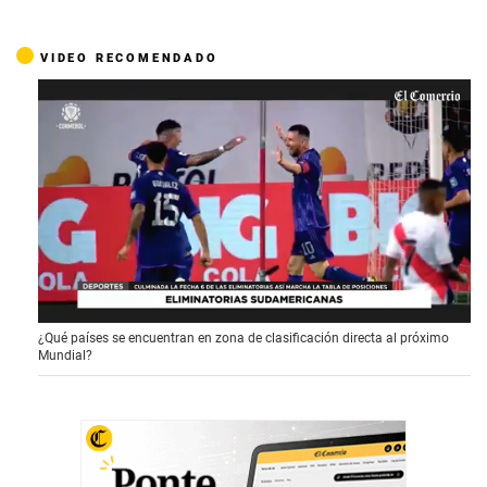
VIDEO RECOMENDADO
0
¿Qué países se encuentran en zona de clasificación directa al próximo
s
Mundial?
e
c
o
n
d
s
o
f