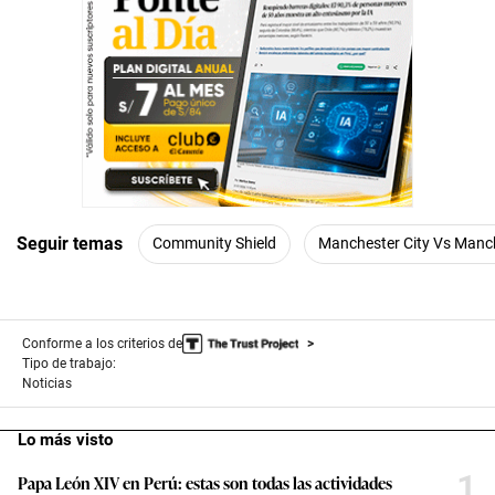
1
m
i
n
u
t
e
,
1
1
s
e
c
Seguir temas
Community Shield
Manchester City Vs Manch
o
n
d
s
Conforme a los criterios de
Tipo de trabajo:
Noticias
Lo más visto
1
Papa León XIV en Perú: estas son todas las actividades