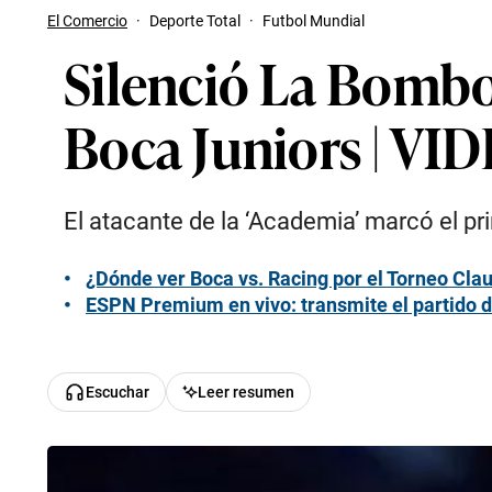
El Comercio
·
Deporte Total
·
Futbol Mundial
Silenció La Bombon
Boca Juniors | VI
El atacante de la ‘Academia’ marcó el pr
¿Dónde ver Boca vs. Racing por el Torneo Cla
ESPN Premium en vivo: transmite el partido d
Escuchar
Leer resumen