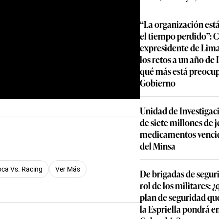
“La organización est
el tiempo perdido”: 
expresidente de Lima
los retos a un año de
qué más está preocu
Gobierno
Unidad de Investigac
de siete millones de j
medicamentos vencid
del Minsa
ca Vs. Racing
Ver Más
De brigadas de segur
rol de los militares: 
plan de seguridad qu
la Espriella pondrá 