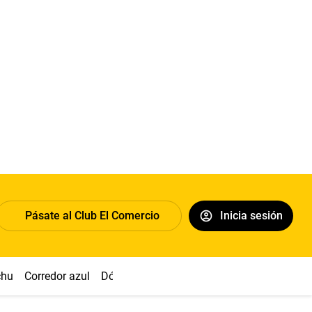
Pásate al Club El Comercio
Inicia sesión
chu
Corredor azul
Dólar
Congreso
Nasca
Acuña
Toled