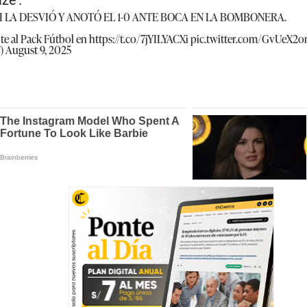
ze’.
ARI LA DESVIÓ Y ANOTÓ EL 1-0 ANTE BOCA EN LA BOMBONERA.
te al Pack Fútbol en
https://t.co/7jYILYACXi
pic.twitter.com/GvUeX2o
N)
August 9, 2025