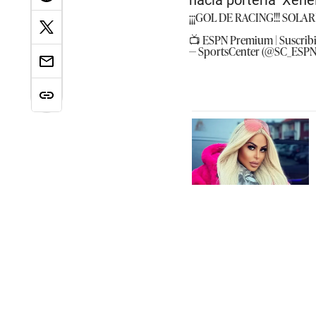
hacia portería ‘Xenei
¡¡¡GOL DE RACING!!! SOL
📺 ESPN Premium | Suscribi
— SportsCenter (@SC_ESP