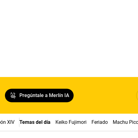
Pregúntale a Merlín IA
ón XIV
Temas del día
Keiko Fujimori
Feriado
Machu Pic