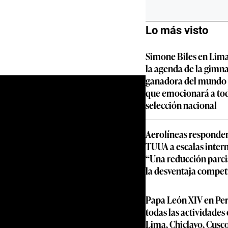
Lo más visto
Simone Biles en Lima
la agenda de la gimn
ganadora del mundo y
que emocionará a to
selección nacional
Aerolíneas responden
TUUA a escalas inter
“Una reducción parcia
la desventaja compet
Papa León XIV en Per
todas las actividades
Lima, Chiclayo, Cusc