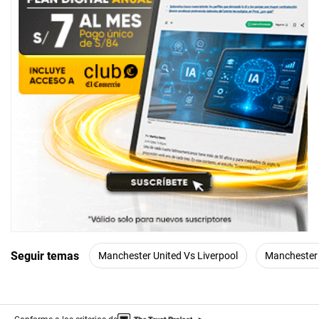
s
e
c
o
n
d
s
Seguir temas
Manchester United Vs Liverpool
Manchester 