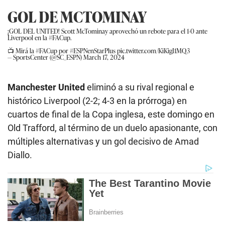
GOL DE MCTOMINAY
¡GOL DEL UNITED! Scott McTominay aprovechó un rebote para el 1-0 ante
Liverpool en la
#FACup
.
📺 Mirá la
#FACup
por
#ESPNenStarPlus
pic.twitter.com/KiKigI1MQ3
— SportsCenter (@SC_ESPN)
March 17, 2024
Manchester
United
eliminó a su rival regional e
histórico Liverpool (2-2; 4-3 en la prórroga) en
cuartos de final de la Copa inglesa, este domingo en
Old Trafford, al término de un duelo apasionante, con
múltiples alternativas y un gol decisivo de Amad
Diallo.