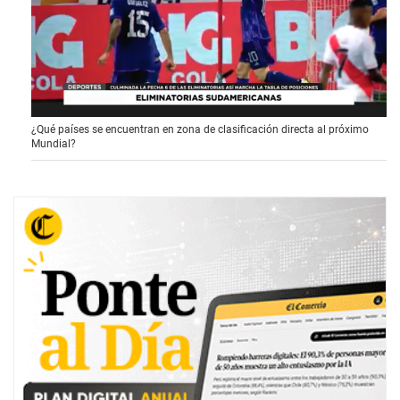
0
¿Qué países se encuentran en zona de clasificación directa al próximo
s
Mundial?
e
c
o
n
d
s
o
f
1
m
i
n
u
t
e
,
1
1