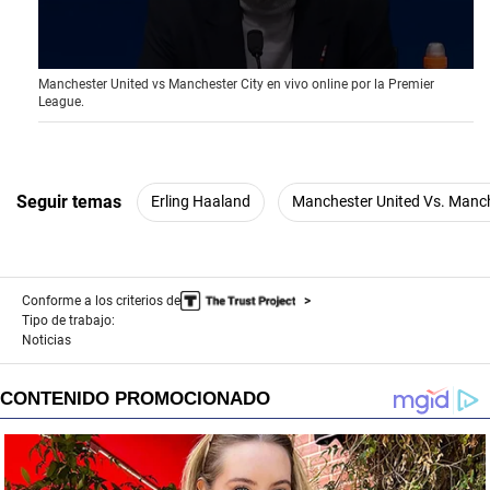
0
Manchester United vs Manchester City en vivo online por la Premier
s
League.
e
c
o
n
d
s
Seguir temas
Erling Haaland
Manchester United Vs. Manch
o
f
2
9
s
Conforme a los criterios de
e
c
Tipo de trabajo:
o
Noticias
n
d
s