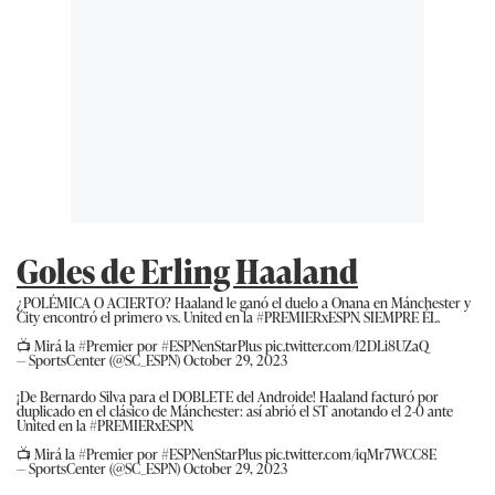
Goles de Erling Haaland
¿POLÉMICA O ACIERTO? Haaland le ganó el duelo a Onana en Mánchester y
City encontró el primero vs. United en la
#PREMIERxESPN
. SIEMPRE ÉL.
📺 Mirá la
#Premier
por
#ESPNenStarPlus
pic.twitter.com/l2DLi8UZaQ
— SportsCenter (@SC_ESPN)
October 29, 2023
¡De Bernardo Silva para el DOBLETE del Androide! Haaland facturó por
duplicado en el clásico de Mánchester: así abrió el ST anotando el 2-0 ante
United en la
#PREMIERxESPN
.
📺 Mirá la
#Premier
por
#ESPNenStarPlus
pic.twitter.com/iqMr7WCC8E
— SportsCenter (@SC_ESPN)
October 29, 2023