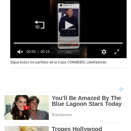
00:00
00:15
0
Sigue todos los partidos de la Copa CONMEBOL Libertadores.
o
f
1
5
s
e
c
o
n
d
s