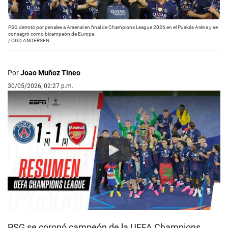
PSG derrotó por penales a Arsenal en final de Champions League 2026 en el Puskás Aréna y se
consagró como bicampeón de Europa.
/
ODD ANDERSEN
Por
Joao Muñoz Tineo
30/05/2026, 02:27 p.m.
Play
PSG se coronó campeón de la UEFA Champions