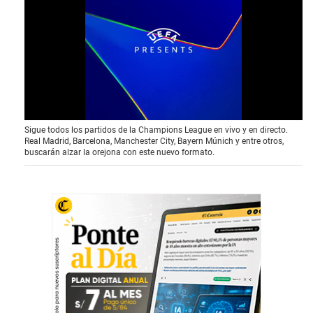
0
Sigue todos los partidos de la Champions League en vivo y en directo.
o
Real Madrid, Barcelona, Manchester City, Bayern Múnich y entre otros,
f
buscarán alzar la orejona con este nuevo formato.
3
9
s
e
c
o
n
d
s