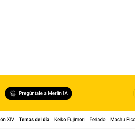
Pregúntale a Merlín IA
ón XIV
Temas del día
Keiko Fujimori
Feriado
Machu Pic