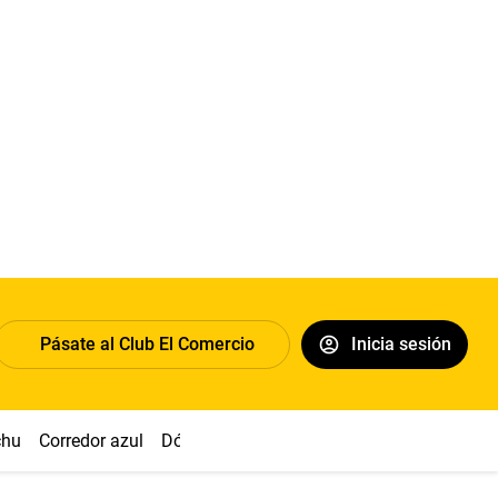
Pásate al Club El Comercio
Inicia sesión
chu
Corredor azul
Dólar
Simon Biles
Congreso
Nasca