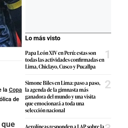
Lo más visto
1
Papa León XIV en Perú: estas son
todas las actividades confirmadas en
Lima, Chiclayo, Cusco y Pucallpa
2
Simone Biles en Lima: paso a paso,
la agenda de la gimnasta más
e la
Copa
ganadora del mundo y una visita
ólica de
que emocionará a toda una
selección nacional
o que
Aerolíneas responden a LAP sobre la