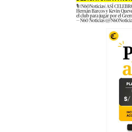
🎙️
#N60Noticias
| ASÍ CELEBRÓ
Hernán Barcos y Kevin Queved
el club para jugar por el Grem
— N60 Noticias (@N60Notici