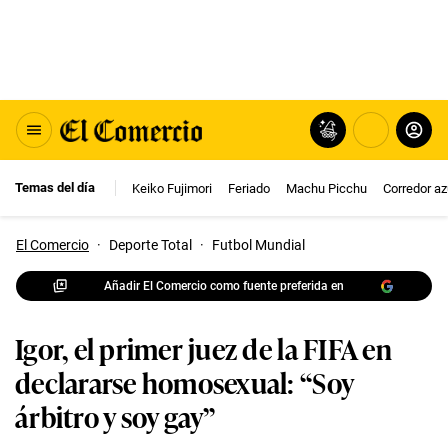
Temas del día
Keiko Fujimori
Feriado
Machu Picchu
Corredor az
El Comercio
·
Deporte Total
·
Futbol Mundial
Añadir El Comercio como fuente preferida en
Igor, el primer juez de la FIFA en
declararse homosexual: “Soy
árbitro y soy gay”