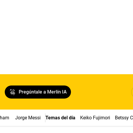
Pregúntale a Merlín IA
ngham
Jorge Messi
Temas del día
Keiko Fujimori
Betssy 