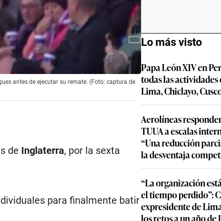
Lo más visto
Papa León XIV en Per
todas las actividades
gues antes de ejecutar su remate. (Foto: captura de
Lima, Chiclayo, Cusc
Aerolíneas responden
TUUA a escalas inter
“Una reducción parcia
es de
Inglaterra
, por la sexta
la desventaja compet
“La organización est
el tiempo perdido”: 
dividuales para finalmente batir
expresidente de Lima
los retos a un año de