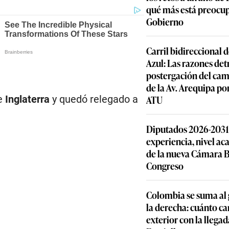
qué más está preocu
Gobierno
Carril bidireccional 
Azul: Las razones detr
postergación del cam
de la Av. Arequipa por
te
Inglaterra
y quedó relegado a
ATU
Diputados 2026-2031: 
experiencia, nivel ac
de la nueva Cámara B
Congreso
Colombia se suma al 
la derecha: cuánto ca
exterior con la llegad