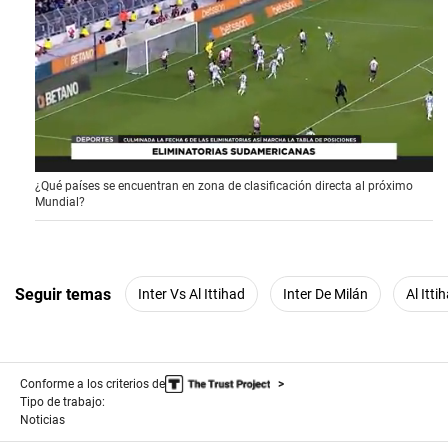
0
¿Qué países se encuentran en zona de clasificación directa al próximo
o
Mundial?
f
1
m
i
n
u
Seguir temas
Inter Vs Al Ittihad
Inter De Milán
Al Itti
t
e
,
1
1
Conforme a los criterios de
s
e
Tipo de trabajo:
c
Noticias
o