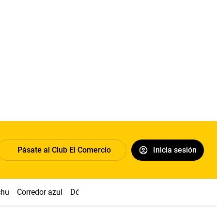
Pásate al Club El Comercio
Inicia sesión
chu
Corredor azul
Dólar
Congreso
Nasca
Acuña
Toled