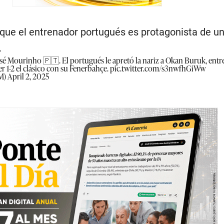
 que el entrenador portugués es protagonista de u
.
José Mourinho 🇵🇹. El portugués le apretó la nariz a Okan Buruk, ent
r 1-2 el clásico con su Fenerbahçe.
pic.twitter.com/s3nwfhGiWw
M)
April 2, 2025