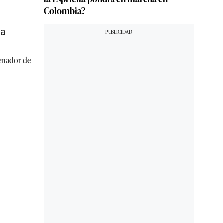
Colombia?
na
renador de