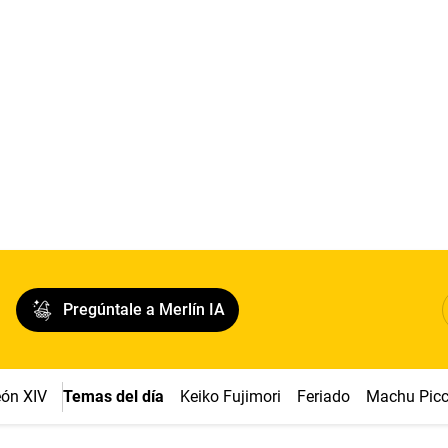
Pregúntale a Merlín IA
ón XIV
Temas del día
Keiko Fujimori
Feriado
Machu Pic