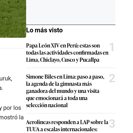
Lo más visto
1
Papa León XIV en Perú: estas son
todas las actividades confirmadas en
Lima, Chiclayo, Cusco y Pucallpa
2
Simone Biles en Lima: paso a paso,
uruk,
la agenda de la gimnasta más
a.
ganadora del mundo y una visita
que emocionará a toda una
selección nacional
 por los
 mostró la
3
Aerolíneas responden a LAP sobre la
TUUA a escalas internacionales: