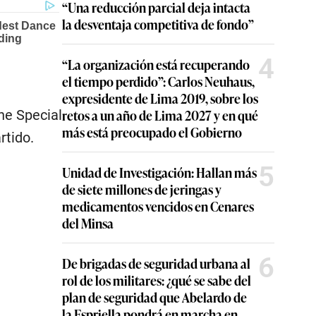
“Una reducción parcial deja intacta
la desventaja competitiva de fondo”
4
“La organización está recuperando
el tiempo perdido”: Carlos Neuhaus,
expresidente de Lima 2019, sobre los
retos a un año de Lima 2027 y en qué
he Special
más está preocupado el Gobierno
rtido.
5
Unidad de Investigación: Hallan más
de siete millones de jeringas y
medicamentos vencidos en Cenares
del Minsa
6
De brigadas de seguridad urbana al
rol de los militares: ¿qué se sabe del
plan de seguridad que Abelardo de
la Espriella pondrá en marcha en