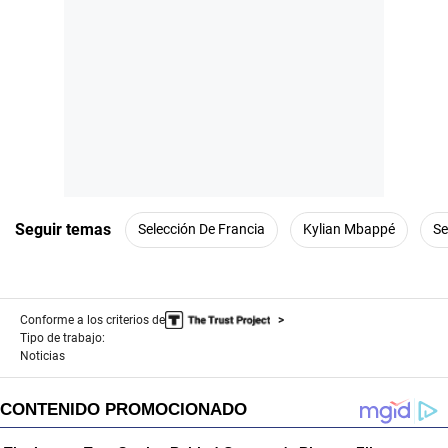
Seguir temas
Selección De Francia
Kylian Mbappé
Se
Conforme a los criterios de
Tipo de trabajo:
Noticias