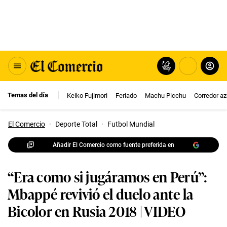
Temas del día
Keiko Fujimori
Feriado
Machu Picchu
Corredor az
El Comercio
·
Deporte Total
·
Futbol Mundial
Añadir El Comercio como fuente preferida en
“Era como si jugáramos en Perú”:
Mbappé revivió el duelo ante la
Bicolor en Rusia 2018 | VIDEO