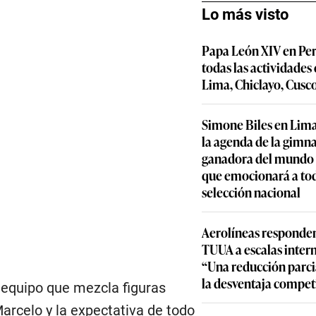
Lo más visto
Papa León XIV en Per
todas las actividades
Lima, Chiclayo, Cusc
Simone Biles en Lima
la agenda de la gimn
ganadora del mundo y
que emocionará a to
selección nacional
Aerolíneas responden
TUUA a escalas inter
“Una reducción parcia
la desventaja compet
 equipo que mezcla figuras
arcelo y la expectativa de todo