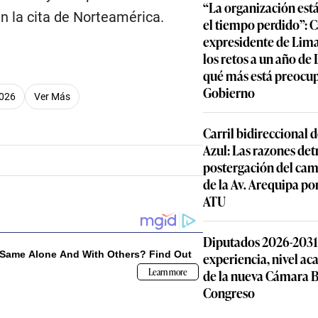
“La organización est
en la cita de Norteamérica.
el tiempo perdido”: 
expresidente de Lima
los retos a un año de
qué más está preocu
Gobierno
2026
Ver Más
Carril bidireccional 
Azul: Las razones detr
postergación del cam
de la Av. Arequipa por
ATU
Diputados 2026-2031: 
experiencia, nivel ac
de la nueva Cámara B
Congreso