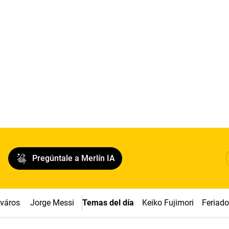
Pregúntale a Merlín IA
cváros
Jorge Messi
Temas del día
Keiko Fujimori
Feriad