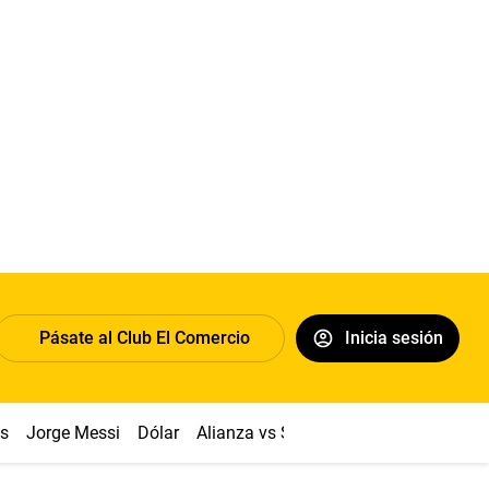
Pásate al Club El Comercio
Inicia sesión
os
Jorge Messi
Dólar
Alianza vs Sport Boys
Papa León XI